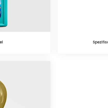
el
Spezifi