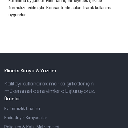
kullanıma uygundur. Elleri tahriş etmeyecek şekilde
formülize edilmiştir. Konsantredir sulandırarak kullanıma
uygundur.
Klineks Kimya & Yazılım
Kaliteyi kullanarak marka şirketler için
mükemmel deneyimler oluşturuyoruz.
Ürünler
Ev Temizlik Ürünleri
Endüstriyel Kimyasallar
Polietilen & Katkı Malzemeleri